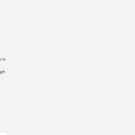
 is
ugh