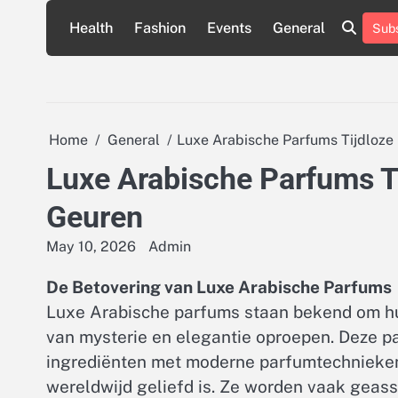
Skip
Health
Fashion
Events
General
Subs
to
content
Home
General
Luxe Arabische Parfums Tijdloze
Luxe Arabische Parfums Ti
Geuren
May 10, 2026
Admin
De Betovering van Luxe Arabische Parfums
Luxe Arabische parfums staan bekend om hun
van mysterie en elegantie oproepen. Deze p
ingrediënten met moderne parfumtechnieken
wereldwijd geliefd is. Ze worden vaak geassoc