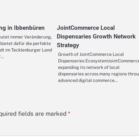
ng in Ibbenbüren
JointCommerce Local
Dispensaries Growth Network
utet immer Veränderung,
bietet dafür die perfekte
Strategy
adt im Tecklenburger Land
Growth of JointCommerce Local
ir…
Dispensaries EcosystemJointCommerce
expanding its network of local
dispensaries across many regions thro
advanced digital commerce…
quired fields are marked
*