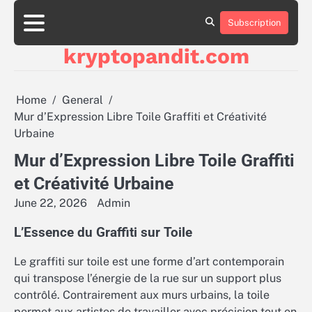
Skip
to
Subscription
content
kryptopandit.com
Home
General
Mur d’Expression Libre Toile Graffiti et Créativité
Urbaine
Mur d’Expression Libre Toile Graffiti
et Créativité Urbaine
June 22, 2026
Admin
L’Essence du Graffiti sur Toile
Le graffiti sur toile est une forme d’art contemporain
qui transpose l’énergie de la rue sur un support plus
contrôlé. Contrairement aux murs urbains, la toile
permet aux artistes de travailler avec précision tout en