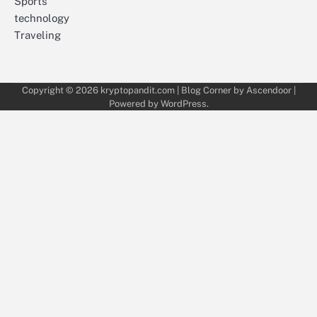
Sports
technology
Traveling
Copyright © 2026
kryptopandit.com
| Blog Corner by
Ascendoor
|
Powered by
WordPress
.