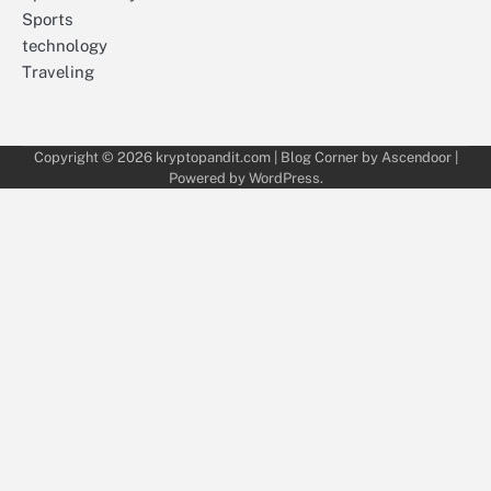
Sports
technology
Traveling
Copyright © 2026
kryptopandit.com
| Blog Corner by
Ascendoor
|
Powered by
WordPress
.