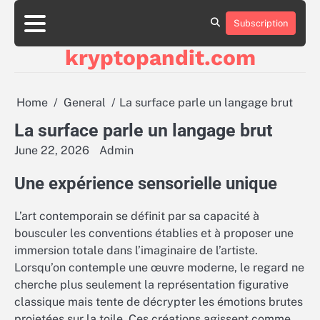
Skip
to
Subscription
content
kryptopandit.com
Home
General
La surface parle un langage brut
La surface parle un langage brut
June 22, 2026
Admin
Une expérience sensorielle unique
L’art contemporain se définit par sa capacité à
bousculer les conventions établies et à proposer une
immersion totale dans l’imaginaire de l’artiste.
Lorsqu’on contemple une œuvre moderne, le regard ne
cherche plus seulement la représentation figurative
classique mais tente de décrypter les émotions brutes
projetées sur la toile. Ces créations agissent comme