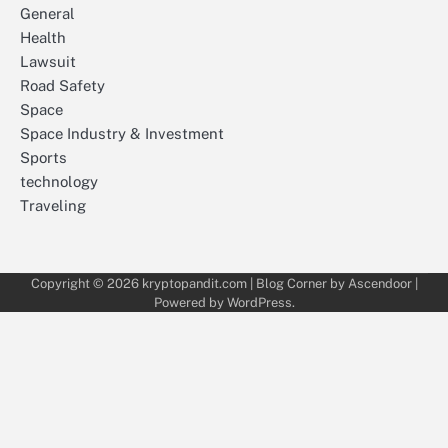
General
Health
Lawsuit
Road Safety
Space
Space Industry & Investment
Sports
technology
Traveling
Copyright © 2026
kryptopandit.com
| Blog Corner by
Ascendoor
|
Powered by
WordPress
.