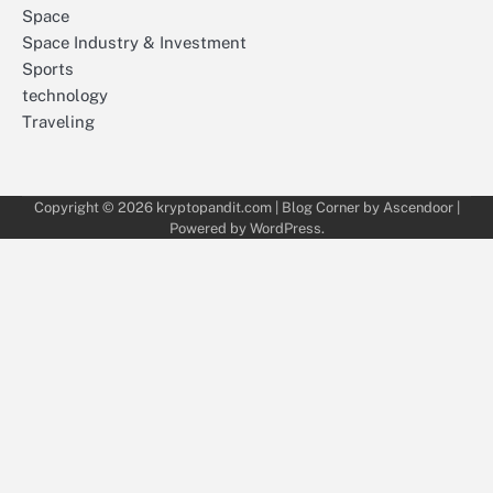
Space
Space Industry & Investment
Sports
technology
Traveling
Copyright © 2026
kryptopandit.com
| Blog Corner by
Ascendoor
|
Powered by
WordPress
.