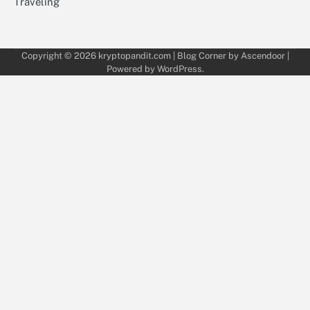
Traveling
Copyright © 2026
kryptopandit.com
| Blog Corner by
Ascendoor
|
Powered by
WordPress
.