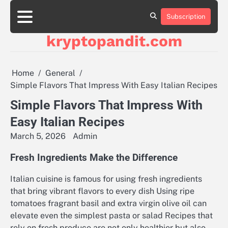
Skip
to
Subscription
content
kryptopandit.com
Home
General
Simple Flavors That Impress With Easy Italian Recipes
Simple Flavors That Impress With
Easy Italian Recipes
March 5, 2026
Admin
Fresh Ingredients Make the Difference
Italian cuisine is famous for using fresh ingredients
that bring vibrant flavors to every dish Using ripe
tomatoes fragrant basil and extra virgin olive oil can
elevate even the simplest pasta or salad Recipes that
rely on fresh produce are not only healthier but also