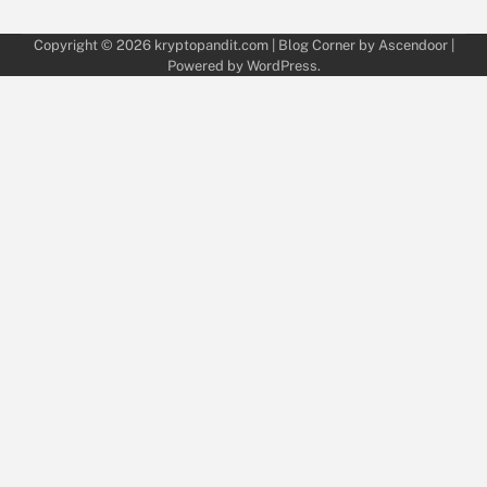
Copyright © 2026
kryptopandit.com
| Blog Corner by
Ascendoor
|
Powered by
WordPress
.