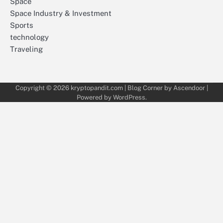
Space
Space Industry & Investment
Sports
technology
Traveling
Copyright © 2026
kryptopandit.com
| Blog Corner by
Ascendoor
|
Powered by
WordPress
.