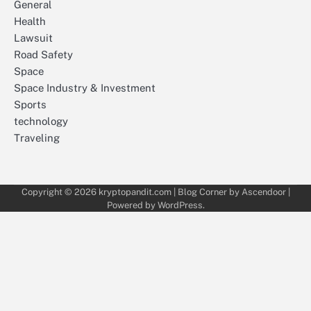
General
Health
Lawsuit
Road Safety
Space
Space Industry & Investment
Sports
technology
Traveling
Copyright © 2026
kryptopandit.com
| Blog Corner by
Ascendoor
|
Powered by
WordPress
.