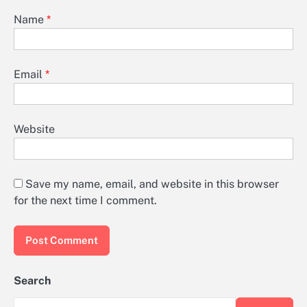
Name
*
Email
*
Website
Save my name, email, and website in this browser
for the next time I comment.
Search