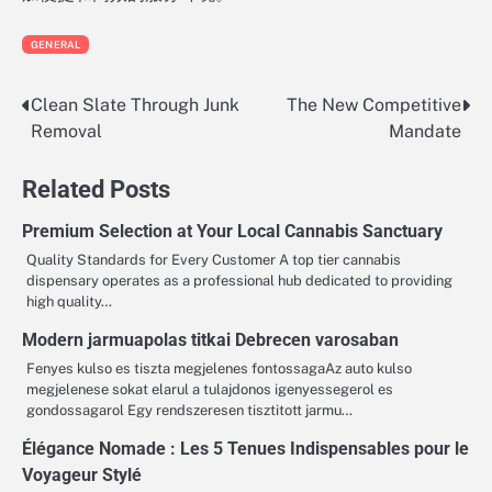
GENERAL
Clean Slate Through Junk
The New Competitive
Post
Removal
Mandate
navigation
Related Posts
Premium Selection at Your Local Cannabis Sanctuary
Quality Standards for Every Customer A top tier cannabis
dispensary operates as a professional hub dedicated to providing
high quality…
Modern jarmuapolas titkai Debrecen varosaban
Fenyes kulso es tiszta megjelenes fontossagaAz auto kulso
megjelenese sokat elarul a tulajdonos igenyessegerol es
gondossagarol Egy rendszeresen tisztitott jarmu…
Élégance Nomade : Les 5 Tenues Indispensables pour le
Voyageur Stylé