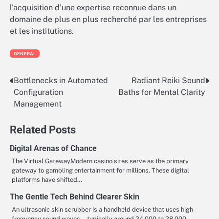
l’acquisition d’une expertise reconnue dans un
domaine de plus en plus recherché par les entreprises
et les institutions.
GENERAL
Bottlenecks in Automated
Radiant Reiki Sound
Post
Configuration
Baths for Mental Clarity
navigation
Management
Related Posts
Digital Arenas of Chance
The Virtual GatewayModern casino sites serve as the primary
gateway to gambling entertainment for millions. These digital
platforms have shifted…
The Gentle Tech Behind Clearer Skin
An ultrasonic skin scrubber is a handheld device that uses high-
frequency sound waves—typically around 24,000 to 28,000