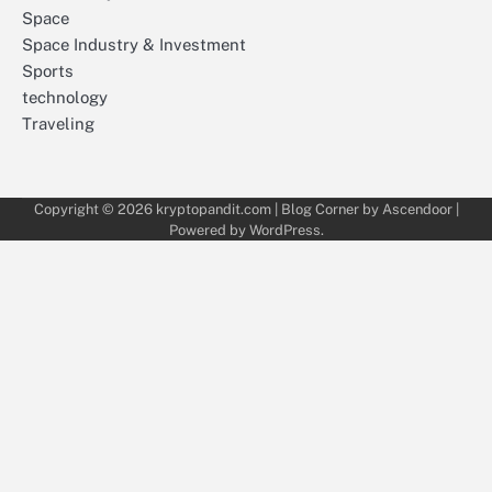
Space
Space Industry & Investment
Sports
technology
Traveling
Copyright © 2026
kryptopandit.com
| Blog Corner by
Ascendoor
|
Powered by
WordPress
.