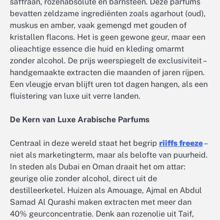
saffraan, rozenabsolute en barnsteen. Deze parfums
bevatten zeldzame ingrediënten zoals agarhout (oud),
muskus en amber, vaak gemengd met gouden of
kristallen flacons. Het is geen gewone geur, maar een
olieachtige essence die huid en kleding omarmt
zonder alcohol. De prijs weerspiegelt de exclusiviteit –
handgemaakte extracten die maanden of jaren rijpen.
Een vleugje ervan blijft uren tot dagen hangen, als een
fluistering van luxe uit verre landen.
De Kern van Luxe Arabische Parfums
Centraal in deze wereld staat het begrip
riiffs freeze
–
niet als marketingterm, maar als belofte van puurheid.
In steden als Dubai en Oman draait het om attar:
geurige olie zonder alcohol, direct uit de
destilleerketel. Huizen als Amouage, Ajmal en Abdul
Samad Al Qurashi maken extracten met meer dan
40% geurconcentratie. Denk aan rozenolie uit Taif,