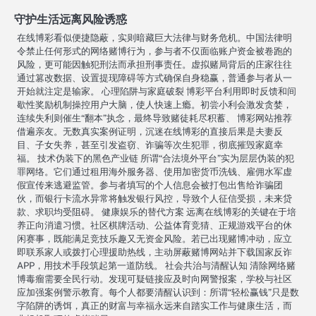
守护生活远离风险诱惑
在线博彩看似便捷隐蔽，实则暗藏巨大法律与财务危机。中国法律明
令禁止任何形式的网络赌博行为，参与者不仅面临账户资金被卷跑的
风险，更可能因触犯刑法而承担刑事责任。虚拟赌局背后的庄家往往
通过篡改数据、设置提现障碍等方式确保自身稳赢，普通参与者从一
开始就注定是输家。 心理陷阱与家庭破裂 博彩平台利用即时反馈和间
歇性奖励机制操控用户大脑，使人快速上瘾。初尝小利会激发贪婪，
连续失利则催生“翻本”执念，最终导致赌徒耗尽积蓄、 博彩网站推荐
借遍亲友。无数真实案例证明，沉迷在线博彩的直接后果是夫妻反
目、子女失养，甚至引发盗窃、诈骗等次生犯罪，彻底摧毁家庭幸
福。 技术伪装下的黑色产业链 所谓“合法境外平台”实为层层伪装的犯
罪网络。它们通过租用海外服务器、使用加密货币洗钱、雇佣水军虚
假宣传来逃避监管。参与者填写的个人信息会被打包出售给诈骗团
伙，而银行卡流水异常将触发银行风控，导致个人征信受损，未来贷
款、求职均受阻碍。 健康娱乐的替代方案 远离在线博彩的关键在于培
养正向消遣习惯。社区棋牌活动、公益体育竞猜、正规游戏平台的休
闲赛事，既能满足竞技乐趣又无资金风险。若已出现赌博冲动，应立
即联系家人或拨打心理援助热线，主动屏蔽赌博网站并下载国家反诈
APP，用技术手段筑起第一道防线。 社会共治与清醒认知 清除网络赌
博毒瘤需要全民行动。发现可疑链接应及时向网警报案，学校与社区
应加强案例警示教育。每个人都要清醒认识到：所谓“轻松赢钱”只是数
字陷阱的诱饵，真正的财富与幸福永远来自踏实工作与健康生活，而