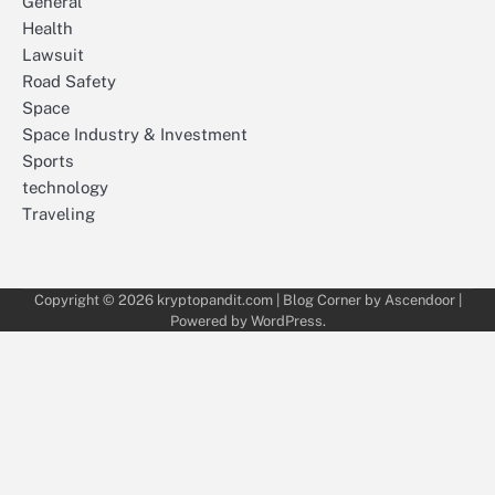
General
Health
Lawsuit
Road Safety
Space
Space Industry & Investment
Sports
technology
Traveling
Copyright © 2026
kryptopandit.com
| Blog Corner by
Ascendoor
|
Powered by
WordPress
.